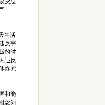
改变思
字 ——
天生活
违反宇
饭的时
人违反
体终究
握和能
概念知