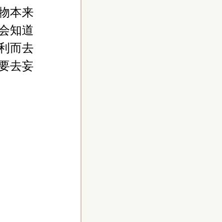
物本来
会知道
利而去
要去妄