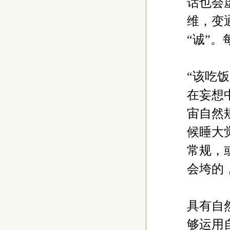
话也会
维，变
“诚”
“该吃
在妄想
宙自然
候睡大
常规，
会垮的
具有自
够运用