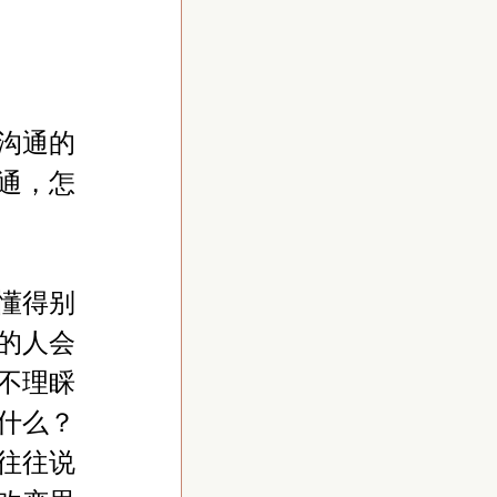
沟通的
通，怎
懂得别
的人会
不理睬
什么？
往往说