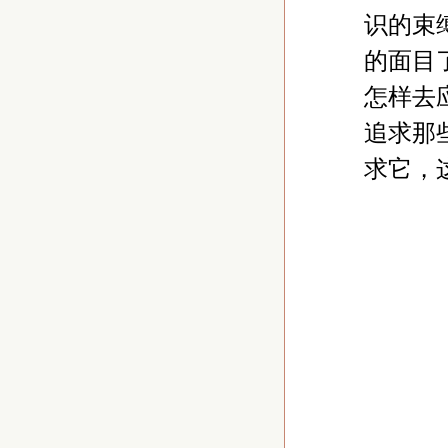
识的束
的面目
怎样去
追求那
求它，